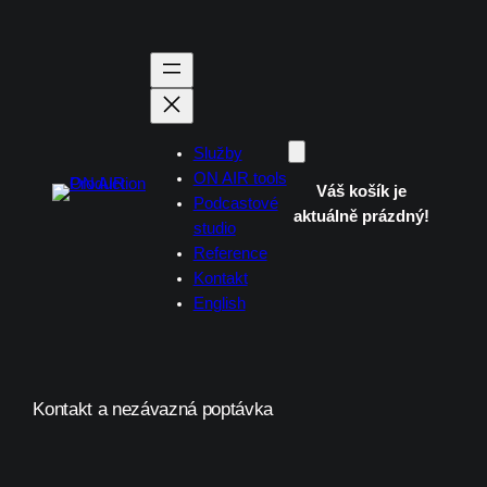
Přeskočit
na
obsah
Služby
ON AIR tools
Váš košík je
Podcastové
aktuálně prázdný!
studio
Reference
Kontakt
English
Kontakt a nezávazná poptávka