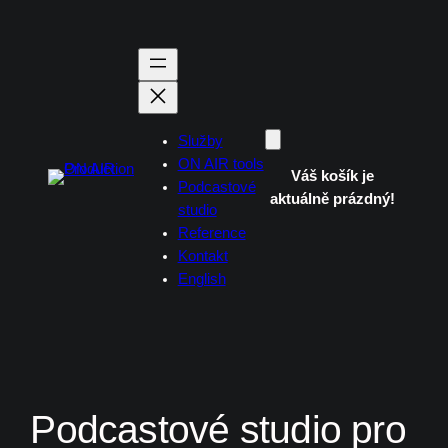
Přeskočit
na
obsah
Služby
ON AIR tools
Váš košík je
Podcastové
aktuálně prázdný!
studio
Reference
Kontakt
English
Podcastové studio pro